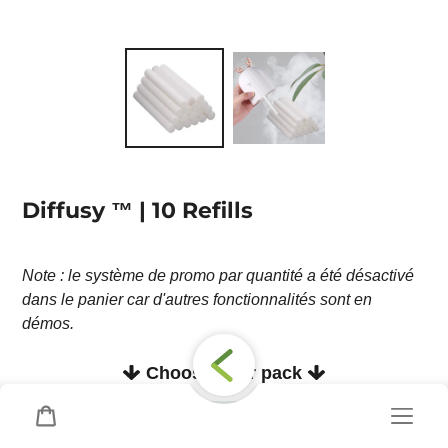
Diffusy ™ | 10 Refills
Regular
price
Note : le système de promo par quantité a été désactivé
dans le panier car d'autres fonctionnalités sont en
démos.
Choose your pack
Cart
x1 quantity